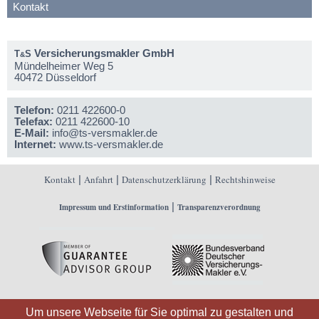
Kontakt
Versicherungsmakler GmbH
T
S
&
Mündelheimer Weg 5
40472 Düsseldorf
Telefon:
0211 422600-0
Telefax:
0211 422600-10
E-Mail:
info@ts-versmakler.de
Internet:
www.ts-versmakler.de
Kontakt
|
Anfahrt
|
Datenschutzerklärung
|
Rechtshinweise
|
Impressum und Erstinformation
Transparenzverordnung
Um unsere Webseite für Sie optimal zu gestalten und